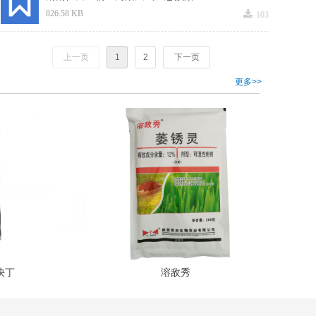
끂
826.58 KB
103
上一页
1
2
下一页
更多>>
快丁
溶敌秀