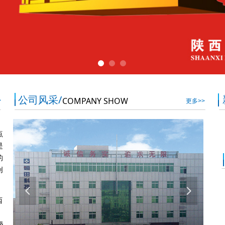
公司风采/
COMPANY SHOW
>
更多>>
点
是
的
创
넳
넲
西
级